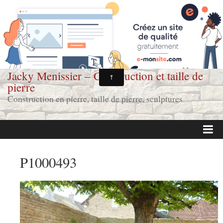
Jacky Menissier – Construction et taille de
pierre
Construction en pierre, taille de pierre, sculptures
Page d'accueil
P1000493
Réalisations
Contact & coordonnées